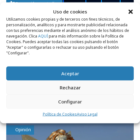
Formación y estudios
Uso de cookies
Utilizamos cookies propias y de terceros con fines técnicos, de
personalización, analíticos y para mostrarte publicidad relacionada
con tus preferencias mediante el análisis anónimo de los hábitos de
navegación. Clica
AQUÍ
para más información sobre la Política de
Cookies. Puedes aceptar todas las cookies pulsando el botón
"Aceptar" o configurarlas o rechazar su uso pulsando el botón
"Configurar".
Aceptar
Rechazar
miércoles, 15 de julio 2026
La nueva fórmula del éxito creativo: IA +
Configurar
comunidad
Política de Cookies
Aviso Legal
Opinión