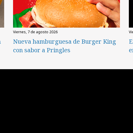
viernes, 7 de agosto 2026
v
n
Nueva hamburguesa de Burger King
E
con sabor a Pringles
e