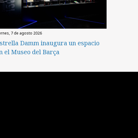
iernes, 7 de agosto 2026
strella Damm inaugura un espacio
n el Museo del Barça