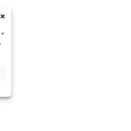
 el
n
n