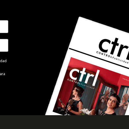
cidad
ara