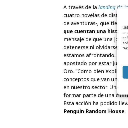
A través de la
landing
de l
cuatro novelas de distinto 
de aventuras-, que tienen
Uti
que cuentan una historia
ana
aná
mensaje de que una jorna
sob
detenerse ni olvidarse a p
"Ac
estamos afrontando. Con 
apostado por estar junto a
Oro. "Como bien explica e
conceptos que van unidos: c
en nuestro sector. Una ma
formar parte de una cultur
Esta acción ha podido llev
Penguin Random House
.