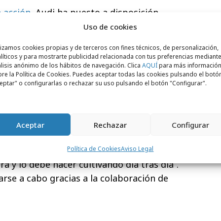
a acción
, Audi ha puesto a disposición
género, -ciencia ficción, negra, infantil y
Uso de cookies
 en común la característica de ser
relatos
lizamos cookies propias y de terceros con fines técnicos, de personalización,
 sobre un viaje
. “Hemos lanzado el claro
líticos y para mostrarte publicidad relacionada con tus preferencias mediante
lisis anónimo de los hábitos de navegación. Clica
AQUÍ
para más informació
da tan especial como esta no podía
re la Política de Cookies. Puedes aceptar todas las cookies pulsando el botó
esar de la excepcional situación que
eptar" o configurarlas o rechazar su uso pulsando el botón "Configurar".
‘Viajemos con la imaginación’ hemos
 la gente y la cultura”, sostiene García de
l filósofo Be Young So Hon, hay tres
Aceptar
Rechazar
Configurar
ultura, cultivo y culto. Esta idea se aplica
rca que quiere ser de culto tiene que
Política de Cookies
Aviso Legal
a y lo debe hacer cultivando día tras día”.
arse a cabo gracias a la colaboración de