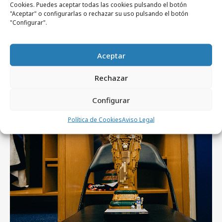
Cookies. Puedes aceptar todas las cookies pulsando el botón
"Aceptar" o configurarlas o rechazar su uso pulsando el botón
"Configurar".
domingo, 9 de agosto 2026
Aceptar
Maxibon x Stranger Things, una
colaboración histórica con Netflix
Rechazar
Configurar
Campañas
Política de Cookies
Aviso Legal