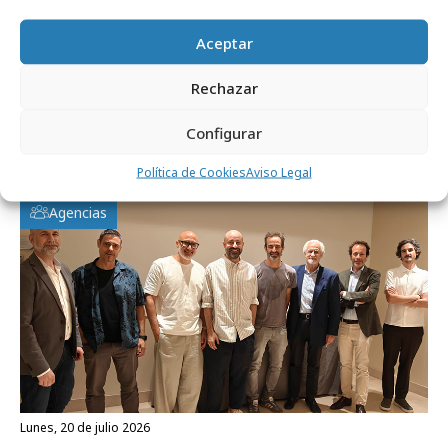
Comparte
Aceptar
Rechazar
Noticias Relacionadas
Configurar
Política de Cookies
Aviso Legal
Agencias
lunes, 20 de julio 2026