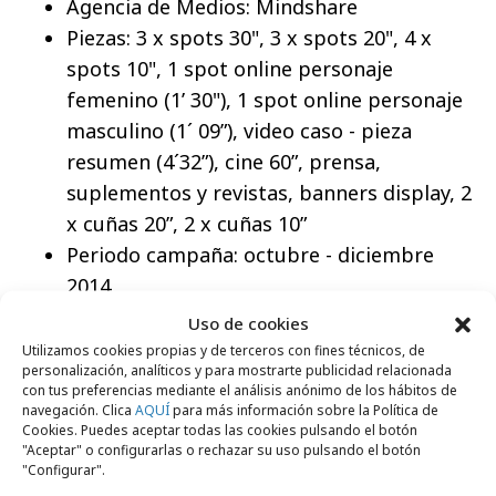
Agencia de Medios: Mindshare
Piezas: 3 x spots 30", 3 x spots 20", 4 x
spots 10", 1 spot online personaje
femenino (1’ 30"), 1 spot online personaje
masculino (1´ 09”), video caso - pieza
resumen (4´32”), cine 60”, prensa,
suplementos y revistas, banners display, 2
x cuñas 20”, 2 x cuñas 10”
Periodo campaña: octubre - diciembre
2014
Título: “Acuérdate de tu futuro”
Uso de cookies
Utilizamos cookies propias y de terceros con fines técnicos, de
personalización, analíticos y para mostrarte publicidad relacionada
con tus preferencias mediante el análisis anónimo de los hábitos de
navegación. Clica
AQUÍ
para más información sobre la Política de
https://youtu.be/WfHiPJM8fjQ?
Cookies. Puedes aceptar todas las cookies pulsando el botón
list=PL9hTAJoVWXtdh1k_-OHo5-Om9F48TNcbx
"Aceptar" o configurarlas o rechazar su uso pulsando el botón
"Configurar".