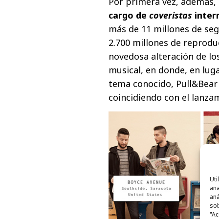
Por primera vez, además,
cargo de
coveristas
inter
más de 11 millones de seg
2.700 millones de reproduc
novedosa alteración de lo
musical, en donde, en lug
tema conocido, Pull&Bear
coincidiendo con el lanzam
Uti
ana
aná
sob
"Ac