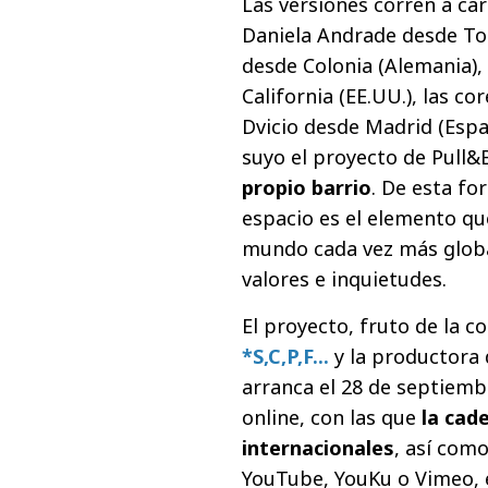
Las versiones corren a ca
Daniela Andrade desde To
desde Colonia (Alemania)
California (EE.UU.), las co
Dvicio desde Madrid (Espa
suyo el proyecto de Pull
propio barrio
. De esta f
espacio es el elemento q
mundo cada vez más glob
valores e inquietudes.
El proyecto, fruto de la c
*S,C,P,F...
y la productora 
arranca el 28 de septiembr
online, con las que
la cad
internacionales
, así com
YouTube, YouKu o Vimeo, e