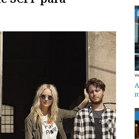
v
A
m