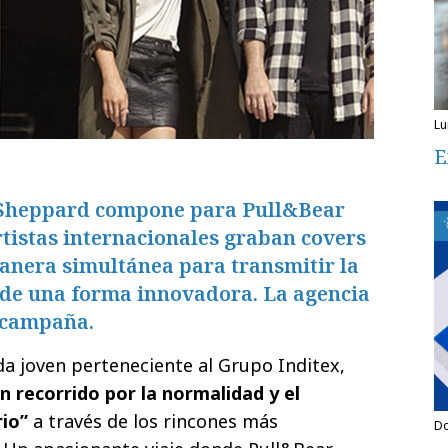
l
E
 Sheppard compone para Pull&Bear
artistas internacionales graban covers
anera simultánea para transmitir la
 de una forma innovadora. La agencia
a campaña.
a joven perteneciente al Grupo Inditex,
n recorrido por la normalidad y el
io”
a través de los rincones más