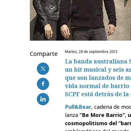
martes, 29 de septiembre 2015
Comparte
La banda australiana
un hit musical y seis 
que son lanzados de m
vida normal de barrio
SCPF está detrás de l
Pull&Bear
, cadena de mod
lanza
“Be More Barrio”
,
u
cosmopolitismo del “barr