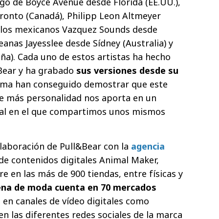
rgo de Boyce Avenue desde Florida (EE.UU.),
ronto (Canadá), Philipp Leon Altmeyer
, los mexicanos Vazquez Sounds desde
reanas Jayesslee desde Sídney (Australia) y
ña). Cada uno de estos artistas ha hecho
&Bear y ha grabado
sus versiones desde su
orma han conseguido demostrar que este
ue más personalidad nos aporta en un
al en el que compartimos unos mismos
olaboración de Pull&Bear con la
agencia
de contenidos digitales Animal Maker,
e en las más de 900 tiendas, entre físicas y
ena de moda cuenta en 70 mercados
o en canales de vídeo digitales como
n las diferentes redes sociales de la marca