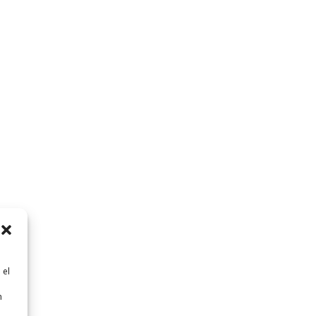
 el
n
n