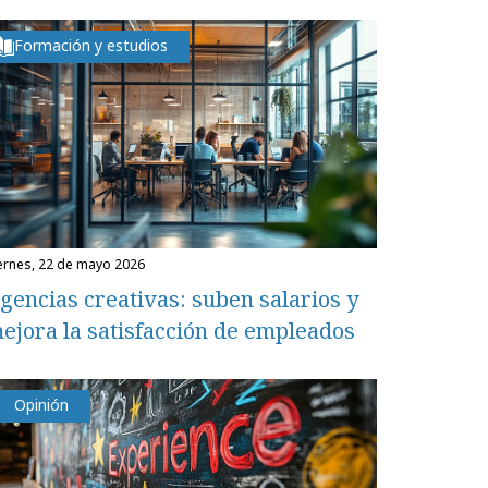
Formación y estudios
iernes, 22 de mayo 2026
gencias creativas: suben salarios y
ejora la satisfacción de empleados
Opinión