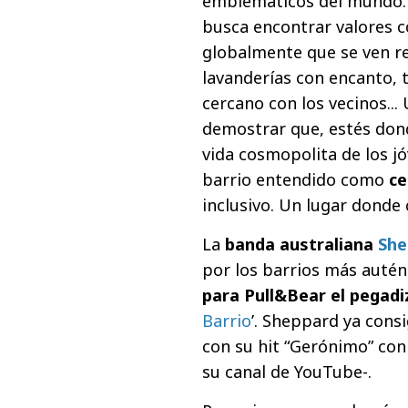
emblemáticos del mundo. 
busca encontrar valores 
globalmente que se ven ref
lavanderías con encanto, 
cercano con los vecinos..
demostrar que, estés dond
vida cosmopolita de los 
barrio entendido como
ce
inclusivo. Un lugar donde
La
banda australiana
She
por los barrios más auté
para Pull&Bear el pegad
Barrio
’. Sheppard ya cons
con su hit “Gerónimo” con 
su canal de YouTube-.