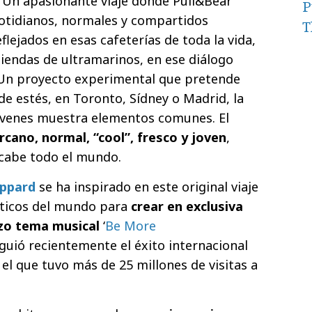
Un apasionante viaje donde Pull&Bear
P
cotidianos, normales y compartidos
T
lejados en esas cafeterías de toda la vida,
tiendas de ultramarinos, en ese diálogo
. Un proyecto experimental que pretende
e estés, en Toronto, Sídney o Madrid, la
jóvenes muestra elementos comunes. El
rcano, normal, “cool”, fresco y joven
,
 cabe todo el mundo.
ppard
se ha inspirado en este original viaje
nticos del mundo para
crear en exclusiva
izo tema
musical
‘
Be More
iguió recientemente el éxito internacional
el que tuvo más de 25 millones de visitas a