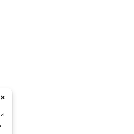
 el
n
n