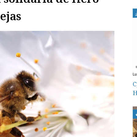
ejas
l
C
H