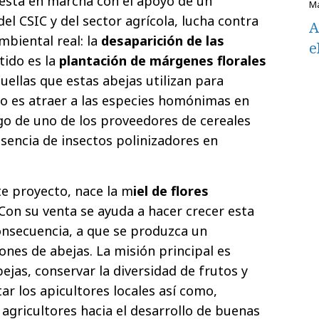
puesta en marcha con el apoyo de un
l CSIC y del sector agrícola, lucha contra
A
biental real: la
desaparición de las
e
tido es la
plantación de márgenes florales
quellas que estas abejas utilizan para
ivo es atraer a las especies homónimas en
igo de uno de los proveedores de cereales
esencia de insectos polinizadores en
e proyecto, nace la m
iel de flores
 Con su venta se ayuda a hacer crecer esta
consecuencia, a que se produzca un
ones de abejas. La misión principal es
bejas, conservar la diversidad de frutos y
ar los apicultores locales así como,
 agricultores hacia el desarrollo de buenas