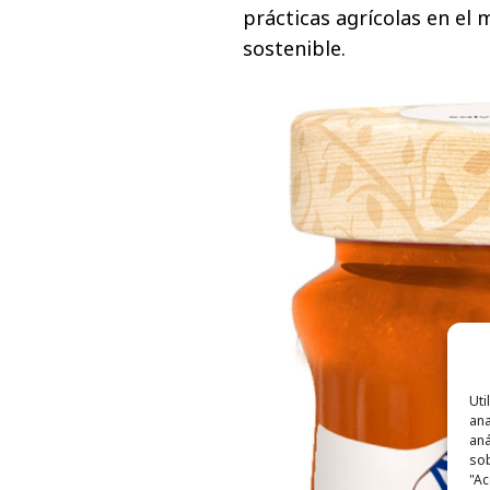
prácticas agrícolas en el 
sostenible.
Uti
ana
aná
sob
"Ac