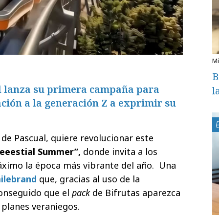
B
d lanza su primera campaña para
l
ción a la generación Z a exprimir ​​su
a de Pascual, quiere revolucionar este
eeestial Summer”,
donde invita a los
áximo la época más vibrante del año. ​ Una
ilebrand
que, gracias al uso de la
 conseguido que el
pack
de Bifrutas ​aparezca
 planes veraniegos.