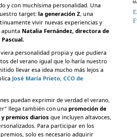
o y con muchísima personalidad. Una
E
uestro target:
la generación Z
, una
F
inuamente vivir nuevas experiencias y
, apunta
Natalia Fernández, directora de
 Pascual.
viera personalidad propia y que pudiera
os del verano igual que lo haría nuestro
itido llevar esa idea mucho más lejos a
plica
José María Prieto, CCO de
nes puedan exprimir de verdad el verano,
er" llega también con una
promoción de
 y premios diarios
que incluyen altavoces,
rsonalizados. Para participar en los
 premios, solo es necesario adquirir