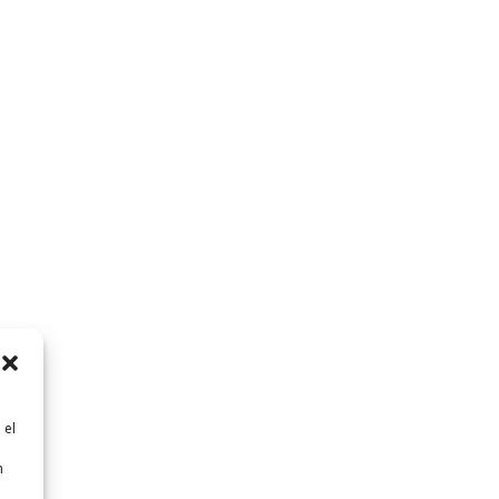
 el
n
n