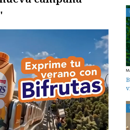
"
B
v