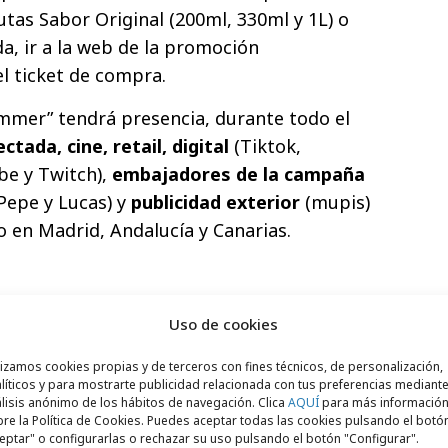
utas Sabor Original (200ml, 330ml y 1L) o
a, ir a la web de la promoción
el ticket de compra.
mmer” tendrá presencia, durante todo el
ctada, cine, retail, digital
(Tiktok,
be y Twitch),
embajadores de la campaña
 Pepe y Lucas) y
publicidad exterior
(mupis)
o en Madrid, Andalucía y Canarias.
ummer”
Uso de cookies
lizamos cookies propias y de terceros con fines técnicos, de personalización,
líticos y para mostrarte publicidad relacionada con tus preferencias mediante
™
lisis anónimo de los hábitos de navegación. Clica
AQUÍ
para más informació
re la Política de Cookies. Puedes aceptar todas las cookies pulsando el botó
o
eptar" o configurarlas o rechazar su uso pulsando el botón "Configurar".