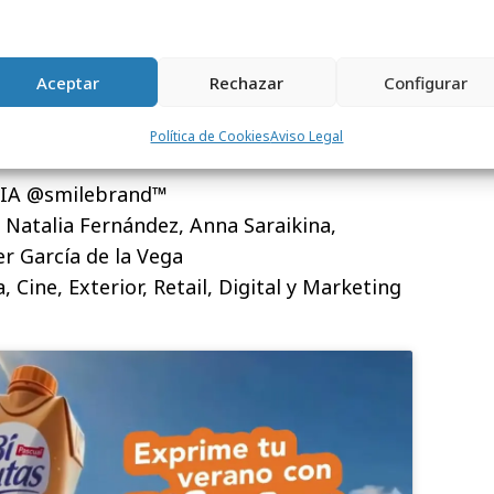
anca Rico
as: Carmen Prieto
i Díez, Manu Paredes, Sergio Contreras y
Aceptar
Rechazar
Configurar
m Producciones
Política de Cookies
Aviso Legal
asIA @smilebrand™
 Natalia Fernández, Anna Saraikina,
er García de la Vega
 Cine, Exterior, Retail, Digital y Marketing