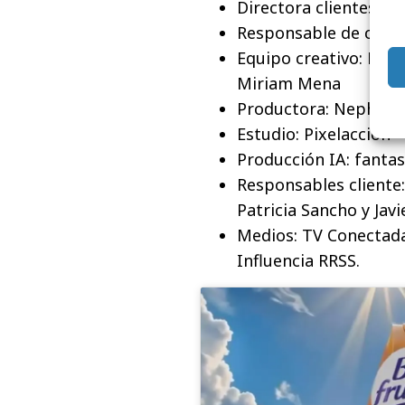
Directora clientes: Bl
Responsable de cuent
Equipo creativo: Patr
Miriam Mena
Productora: Nephili
Estudio: Pixelacción
Producción IA: fant
Responsables cliente:
Patricia Sancho y Javi
Medios: TV Conectada,
Influencia RRSS.