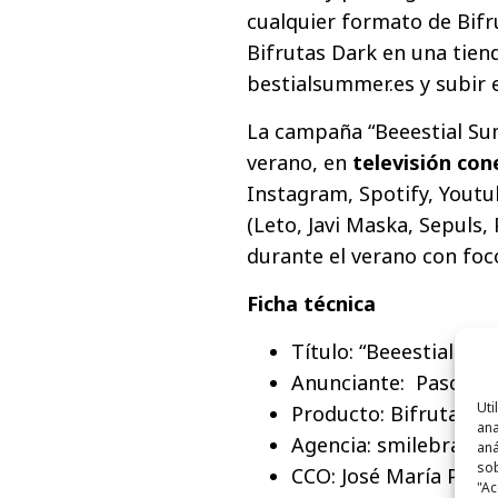
cualquier formato de Bifr
Bifrutas Dark en una tiend
bestialsummer.es
y subir 
​La campaña “Beeestial Su
verano, en
televisión cone
Instagram, Spotify, Youtu
(Leto, Javi Maska, Sepuls,
durante el verano con foc
Ficha técnica
Título: “Beeestial S
Anunciante: Pascual
Uti
Producto: Bifrutas
ana
Agencia: smilebrand
aná
sob
CCO: José María Priet
"Ac