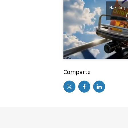
Haz clic 
y
Comparte