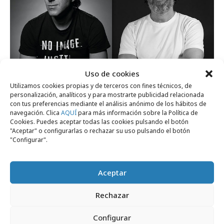
Uso de cookies
Utilizamos cookies propias y de terceros con fines técnicos, de
lunes, 4 de mayo 2026
personalización, analíticos y para mostrarte publicidad relacionada
El trend 2016 de… Tomás Ostiglia, de LOLA
con tus preferencias mediante el análisis anónimo de los hábitos de
navegación. Clica
AQUÍ
para más información sobre la Política de
Cookies. Puedes aceptar todas las cookies pulsando el botón
"Aceptar" o configurarlas o rechazar su uso pulsando el botón
Campañas
"Configurar".
Aceptar
Rechazar
Configurar