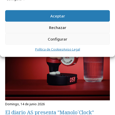
ElPozo despliega una gran lona para
apoyar a La Roja
Aceptar
Rechazar
Campañas
Configurar
Política de Cookies
Aviso Legal
domingo, 14 de junio 2026
El diario AS presenta "Manolo´Clock"