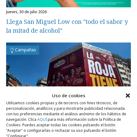
jueves, 30 de julio 2026
Llega San Miguel Low con "todo el sabor y
la mitad de alcohol"
Campañas
Uso de cookies
Utilizamos cookies propias y de terceros con fines técnicos, de
personalización, analíticos y para mostrarte publicidad relacionada
con tus preferencias mediante el análisis anónimo de los hábitos de
navegación. Clica
AQUÍ
para más información sobre la Política de
Cookies. Puedes aceptar todas las cookies pulsando el botón
"Aceptar" o configurarlas o rechazar su uso pulsando el botón
"Configurar".
viernes, 19 de junio 2026