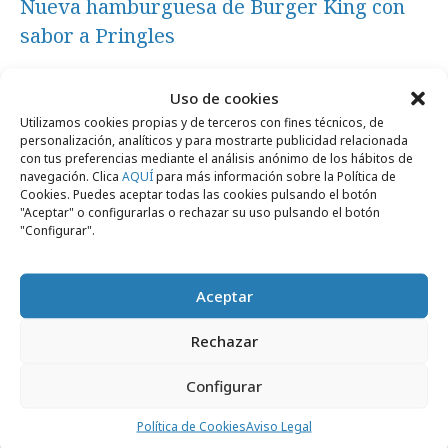
Nueva hamburguesa de Burger King con
sabor a Pringles
Uso de cookies
Campañas
Utilizamos cookies propias y de terceros con fines técnicos, de
personalización, analíticos y para mostrarte publicidad relacionada
con tus preferencias mediante el análisis anónimo de los hábitos de
navegación. Clica
AQUÍ
para más información sobre la Política de
Cookies. Puedes aceptar todas las cookies pulsando el botón
"Aceptar" o configurarlas o rechazar su uso pulsando el botón
"Configurar".
Aceptar
Rechazar
Configurar
miércoles, 24 de junio 2026
4 influencers, 1 corona y 6 semanas para
Política de Cookies
Aviso Legal