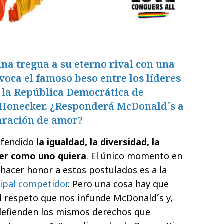
na tregua a su eterno rival con una
oca el famoso beso entre los líderes
y la República Democrática de
 Honecker. ¿Responderá McDonald´s a
aración de amor?
efendido
la igualdad, la diversidad, la
 ser como uno quiera
. El único momento en
 hacer honor a estos postulados es a la
cipal competidor
. Pero una cosa hay que
al respeto que nos infunde McDonald´s y,
efienden los mismos derechos que