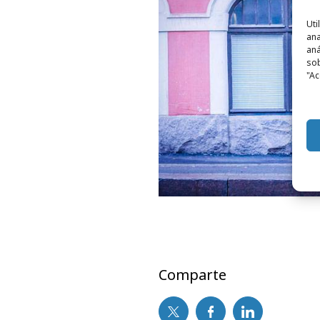
Uti
ana
aná
sob
"Ac
Comparte