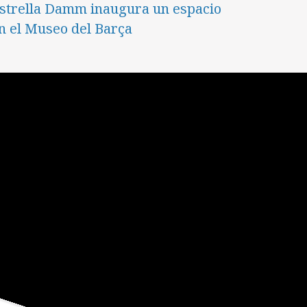
strella Damm inaugura un espacio
n el Museo del Barça