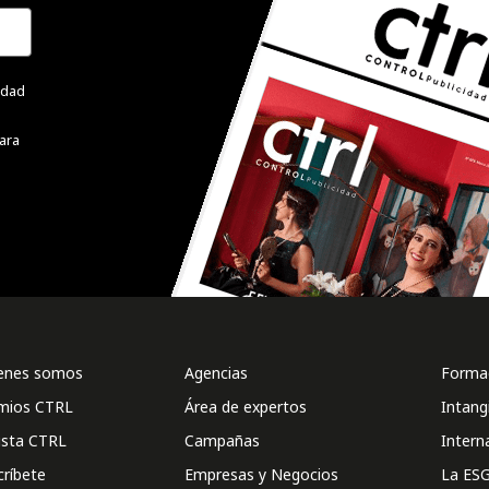
cidad
ara
enes somos
Agencias
Formac
mios CTRL
Área de expertos
Intang
ista CTRL
Campañas
Intern
críbete
Empresas y Negocios
La ESG