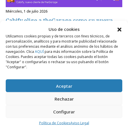
miércoles, 1 de julio 2026
Cabify elige a theGarage como su nueva
agencia en España
Uso de cookies
Utilizamos cookies propias y de terceros con fines técnicos, de
personalización, analíticos y para mostrarte publicidad relacionada
con tus preferencias mediante el análisis anónimo de los hábitos de
Campañas
navegación. Clica
AQUÍ
para más información sobre la Política de
Cookies. Puedes aceptar todas las cookies pulsando el botón
"Aceptar" o configurarlas o rechazar su uso pulsando el botón
"Configurar".
Aceptar
Rechazar
Configurar
miércoles, 24 de junio 2026
Cabify Ads propone que la atención vuelva
Política de Cookies
Aviso Legal