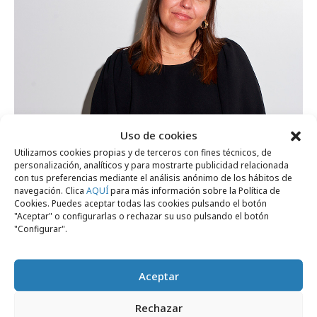
Uso de cookies
Utilizamos cookies propias y de terceros con fines técnicos, de
martes, 7 de julio 2026
personalización, analíticos y para mostrarte publicidad relacionada
Ogilvy Spain nombra a María Herranz
con tus preferencias mediante el análisis anónimo de los hábitos de
navegación. Clica
AQUÍ
para más información sobre la Política de
nueva Managing Director
Cookies. Puedes aceptar todas las cookies pulsando el botón
"Aceptar" o configurarlas o rechazar su uso pulsando el botón
"Configurar".
Profesionales
Aceptar
Rechazar