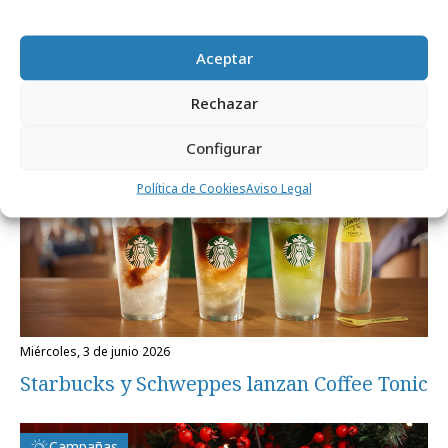
Starbucks y MilfShakes montan partidas
de ajedrez
Aceptar
Campañas
Rechazar
Configurar
Política de Cookies
Aviso Legal
miércoles, 3 de junio 2026
Starbucks y Schweppes lanzan Coffee Tonic
Campañas