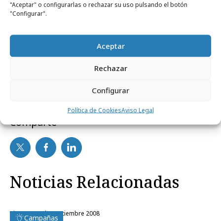
(
www.piojosfuera.com
) que permite descubrir
"Aceptar" o configurarlas o rechazar su uso pulsando el botón
"Configurar".
de forma lúdica qué es el piojo, las
características de su ciclo vital y cómo
Aceptar
eliminarlos.
Rechazar
Configurar
Política de Cookies
Aviso Legal
Comparte
Noticias Relacionadas
viernes, 26 de septiembre 2008
Campañas