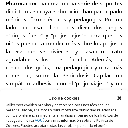
Pharmacom
, ha creado una serie de soportes
didácticos en cuya elaboración han participado
médicos, farmacéuticos y pedagogos. Por un
lado, ha desarrollado dos divertidos juegos
–“piojos fuera” y “piojos lejos”– para que los
niños puedan aprender más sobre los piojos a
la vez que se divierten y pasan un rato
agradable, solos o en familia. Además, ha
creado dos guías, una pedagógica y otra más
comercial, sobre la Pediculosis Capilar, un
simpático adhesivo con el ‘piojo viajero’ y un
DVD ilustrativo sobre la prevención y el
Uso de cookies
tratamiento de la Pediculosis Capilar.
Utilizamos cookies propias y de terceros con fines técnicos, de
personalización, analíticos y para mostrarte publicidad relacionada
con tus preferencias mediante el análisis anónimo de los hábitos de
navegación. Clica
AQUÍ
para más información sobre la Política de
Además, un website específico
Cookies. Puedes aceptar todas las cookies pulsando el botón