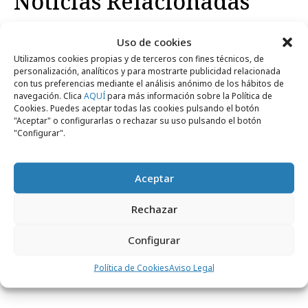
Noticias Relacionadas
Uso de cookies
Campañas
Utilizamos cookies propias y de terceros con fines técnicos, de
personalización, analíticos y para mostrarte publicidad relacionada
con tus preferencias mediante el análisis anónimo de los hábitos de
navegación. Clica
AQUÍ
para más información sobre la Política de
Cookies. Puedes aceptar todas las cookies pulsando el botón
"Aceptar" o configurarlas o rechazar su uso pulsando el botón
"Configurar".
Aceptar
Rechazar
Configurar
lunes, 11 de abril 2022
"¿Seguimos? ¿O actuamos?", contra la
Política de Cookies
Aviso Legal
obesidad infantil