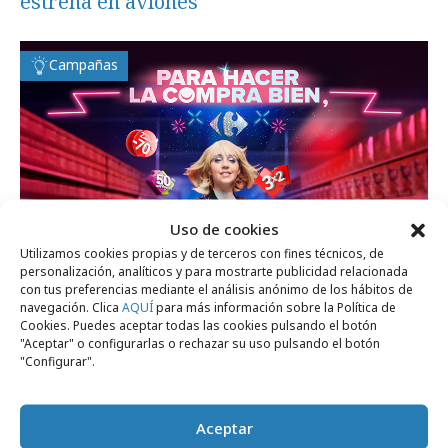
estrena en aviones
Campañas
Uso de cookies
Utilizamos cookies propias y de terceros con fines técnicos, de
personalización, analíticos y para mostrarte publicidad relacionada
con tus preferencias mediante el análisis anónimo de los hábitos de
navegación. Clica
AQUÍ
para más información sobre la Política de
miércoles, 25 de febrero 2026
Cookies. Puedes aceptar todas las cookies pulsando el botón
"Aceptar" o configurarlas o rechazar su uso pulsando el botón
Carrefour baila al ritmo de Raffaella Carrà
"Configurar".
Campañas
Aceptar