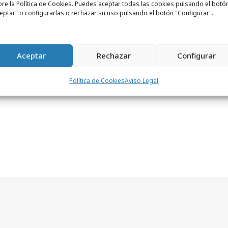
re la Política de Cookies. Puedes aceptar todas las cookies pulsando el botó
ece esta colección, además del diseño y la
eptar" o configurarlas o rechazar su uso pulsando el botón "Configurar".
o, es el
precio
, pues la diferencia con
n estas piezas si fuesen nuevas es de hasta
verters ofrece dos años de garantía.
Aceptar
Rechazar
Configurar
Política de Cookies
Aviso Legal