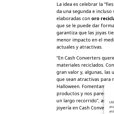
La idea es celebrar la "fie
da una segunda e incluso v
elaboradas con
oro recic
que se le puede dar forma
garantiza que las joyas t
menor impacto en el medi
actuales y atractivas.
“En Cash Converters quere
materiales reciclados. Co
gran valor y, algunas, las
que sean atractivas para 
Halloween. Fomentamos la 
productos y nos parece f
un largo recorrido”, aseg
Uti
ana
joyería en Cash Converters
aná