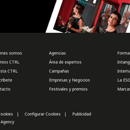
enes somos
Agencias
Formac
mios CTRL
Área de expertos
Intang
ista CTRL
Campañas
Intern
críbete
Empresas y Negocios
La ESG
tacto
Festivales y premios
Marca
Cookies
Configurar Cookies
Publicidad
l Agency