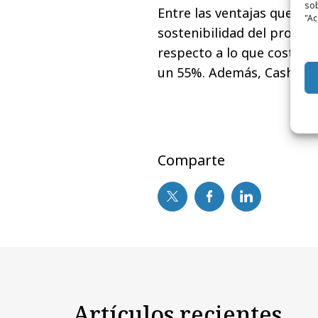
sob
Entre las ventajas que ofr
"Ac
sostenibilidad del product
respecto a lo que costaría
un 55%. Además, Cash Con
Comparte
Artículos recientes