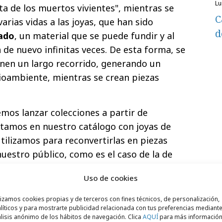
l
sta de los muertos vivientes", mientras se
C
arias vidas a las joyas, que han sido
d
lado
, un material que se puede fundir y al
 de nuevo infinitas veces. De esta forma, se
ienen un largo recorrido, generando un
oambiente, mientras se crean piezas
mos lanzar colecciones a partir de
ntamos en nuestro catálogo con joyas de
 utilizamos para reconvertirlas en piezas
nuestro público, como es el caso de la de
sostenibilidad y la reutilización de
Uso de cookies
undamental que las joyas tengan también
ura José Manuel López, responsable de
lizamos cookies propias y de terceros con fines técnicos, de personalización,
líticos y para mostrarte publicidad relacionada con tus preferencias mediante
.
lisis anónimo de los hábitos de navegación. Clica
AQUÍ
para más informació