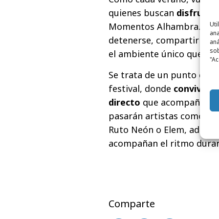
quienes buscan
disfrutar
Uti
Momentos Alhambra. Un l
ana
detenerse, compartir una 
aná
sob
el ambiente único que se 
"Ac
Se trata de un punto de e
festival, donde
conviven 
directo
que acompañan el 
pasarán artistas como Luci
Ruto Neón o Elem, ademá
acompañan el ritmo durant
Comparte