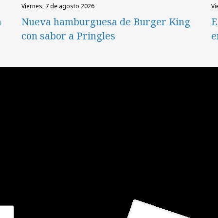
viernes, 7 de agosto 2026
v
n
Nueva hamburguesa de Burger King
E
con sabor a Pringles
e