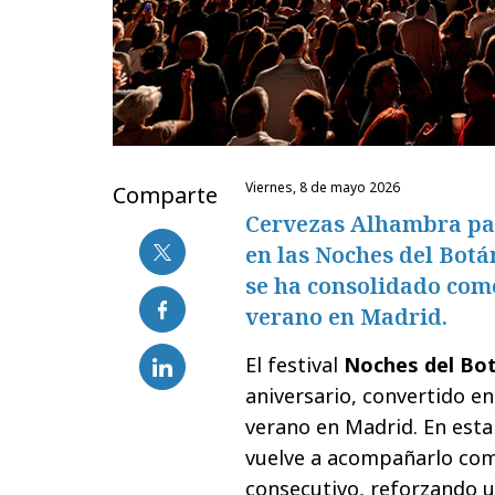
viernes, 8 de mayo 2026
Comparte
Cervezas Alhambra par
en las Noches del Botá
se ha consolidado como
verano en Madrid.
El festival
Noches del Bot
aniversario, convertido en
verano en Madrid. En esta 
vuelve a acompañarlo com
consecutivo, reforzando u