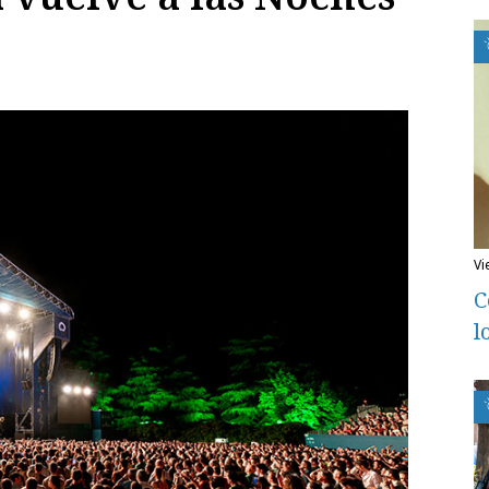
v
C
l