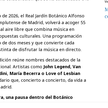
v
M
o de 2026, el Real Jardín Botánico Alfonso
c
mplutense de Madrid, volverá a acoger 55
al aire libre que combina música en
ropuestas culturales. Una programación
go de dos meses y que convierte cada
inta de disfrutar la música en directo.
edición reúne nombres destacados de la
cional. Artistas como
John Legend, Van
ini, María Becerra o Love of Lesbian
ario que, concierto a concierto, da vida a
adrid.
 una pausa dentro del Botánico
uno de los espacios imprescindibles para