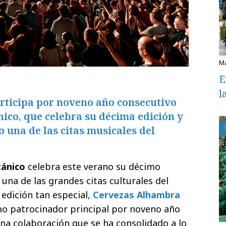
E
l
ticipa por noveno año consecutivo
nico, que celebra su décima edición y
 una de las citas musicales del
ánico
celebra este verano su décimo
 una de las grandes citas culturales del
edición tan especial,
Cervezas Alhambra
o patrocinador principal por noveno año
na colaboración que se ha consolidado a lo