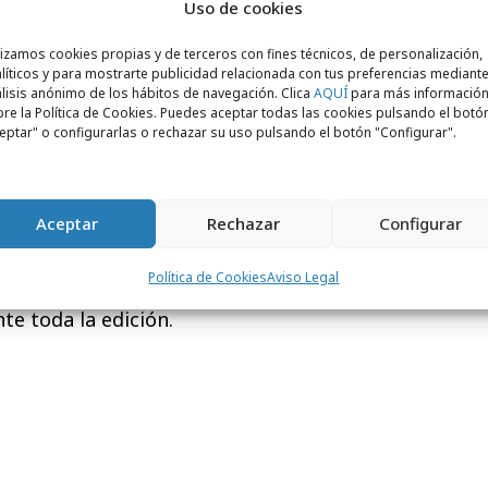
Uso de cookies
 el festival con otro ritmo
, la zona
lizamos cookies propias y de terceros con fines técnicos, de personalización,
ugar pensado para quienes desean
líticos y para mostrarte publicidad relacionada con tus preferencias mediante
Alhambra Reserva 1925 y dejarse llevar por
lisis anónimo de los hábitos de navegación. Clica
AQUÍ
para más informació
re la Política de Cookies. Puedes aceptar todas las cookies pulsando el botó
crea entre concierto y concierto.
eptar" o configurarlas o rechazar su uso pulsando el botón "Configurar".
ncuentro con vida propia dentro del
sesiones musicales y propuestas en
Aceptar
Rechazar
Configurar
transcurso de la noche. Por este escenario
́a Espín, Deivhook, Julia Cry, Sara Zozoya,
Política de Cookies
Aviso Legal
s de DJs residentes como Juan Melov, que
e toda la edición.