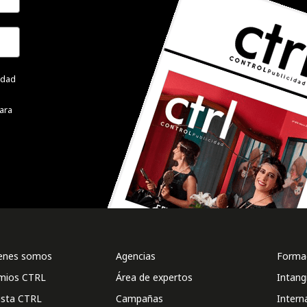
cidad
ara
enes somos
Agencias
Formac
mios CTRL
Área de expertos
Intang
ista CTRL
Campañas
Intern