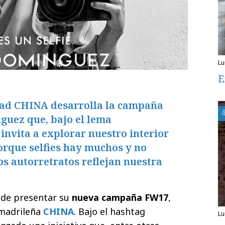
l
E
dad CHINA desarrolla la campaña
uez que, bajo el lema
 invita a explorar nuestro interior
orque selfies hay muchos y no
os autorretratos reflejan nuestra
de presentar su
nueva campaña FW17
,
 madrileña
CHINA
. Bajo el hashtag
l