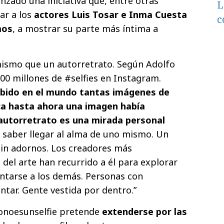
nzado una iniciativa que, entre otras
L
tar a los
actores Luis Tosar e Inma Cuesta
c
mos
, a mostrar su parte más íntima a
.
mismo que un autorretrato. Según Adolfo
0 millones de #selfies en Instagram.
bido en el mundo tantas imágenes de
a hasta ahora una imagen había
autorretrato es una mirada personal
s saber llegar al alma de uno mismo. Un
 sin adornos. Los creadores más
 del arte han recurrido a él para explorar
ontarse a los demás. Personas con
ntar. Gente vestida por dentro.”
tonoesunselfie pretende
extenderse por las