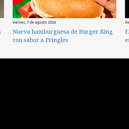
viernes, 7 de agosto 2026
v
n
Nueva hamburguesa de Burger King
E
con sabor a Pringles
e