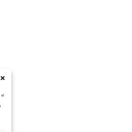
 el
n
n