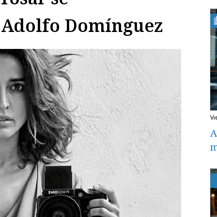
a Adolfo Domínguez
v
A
m