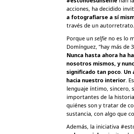
#estonoesunselfie
han la
acciones, ha decidido invi
a fotografiarse a sí mis
través de un autorretrato
Porque un
selfie
no es lo 
Domínguez, “hay más de 30
Nunca hasta ahora ha ha
nosotros mismos, y nunc
significado tan poco
.
Un 
hacia nuestro interior
. E
lenguaje íntimo, sincero,
importantes de la historia
quiénes son y tratar de c
sustancia, con algo que co
Además, la iniciativa #es