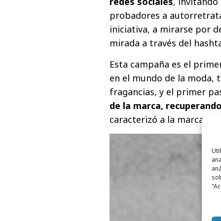
redes sociales
, invitando
probadores a autorretrata
iniciativa, a mirarse por 
mirada a través del hash
Esta campaña es el prime
en el mundo de la moda, t
fragancias, y el primer p
de la marca, recuperando
caracterizó a la marca en s
Uti
ana
aná
sob
"Ac