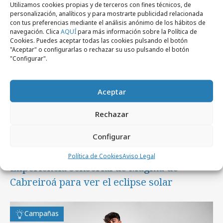
Utilizamos cookies propias y de terceros con fines técnicos, de
personalización, analíticos y para mostrarte publicidad relacionada
Campañas
con tus preferencias mediante el análisis anónimo de los hábitos de
navegación. Clica
AQUÍ
para más información sobre la Política de
Cookies. Puedes aceptar todas las cookies pulsando el botón
"Aceptar" o configurarlas o rechazar su uso pulsando el botón
"Configurar".
Aceptar
Rechazar
Configurar
miércoles, 5 de agosto 2026
Política de Cookies
Aviso Legal
Experiencia sensorial de Magma de
Cabreiroá para ver el eclipse solar
Campañas