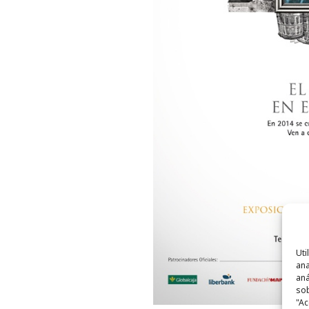
Uti
ana
aná
sob
"Ac