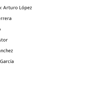
o: Arturo López
errera
o
stor
ánchez
 García