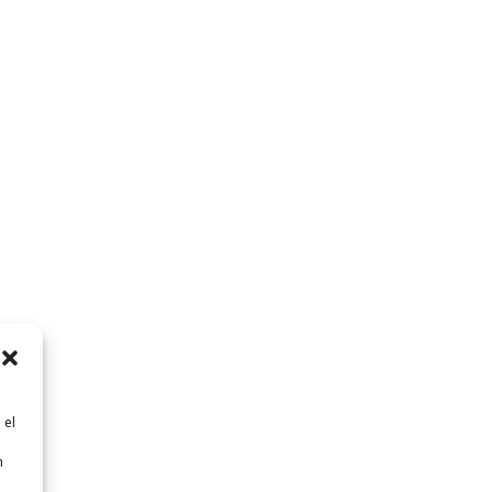
 el
n
n