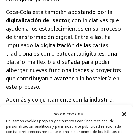
Coca-Cola está también apostando por la
digitalización del secto
r, con iniciativas que
ayuden a los establecimientos en su proceso
de transformación digital. Entre ellas, ha
impulsado la digitalización de las cartas
tradicionales con creatucartadigital.es, una
plataforma flexible diseñada para poder
albergar nuevas funcionalidades y proyectos
que contribuyan a avanzar a la hostelería en
este proceso.
Además y conjuntamente con la industria,
Coca-Cola en España ha colaborado en
Uso de cookies
iniciativas locales de apoyo al sector, como el
Utilizamos cookies propias y de terceros con fines técnicos, de
proyecto
#JuntosconlaHostelería
, lanzado
personalización, analíticos y para mostrarte publicidad relacionada
con tus preferencias mediante el análisis anónimo de los hábitos de
por Hostelería de España, FIAB y AECOC, o a la