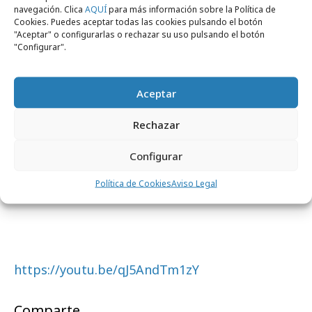
navegación. Clica
AQUÍ
para más información sobre la Política de
iniciativa
#soypatrimonio2020
, para conseguir
Cookies. Puedes aceptar todas las cookies pulsando el botón
"Aceptar" o configurarlas o rechazar su uso pulsando el botón
que se declarara a la Hostelería Española como
"Configurar".
patrimonio de la humanidad 2020.
Recientemente lanzaba también
Aceptar
#MuchoMásQueUnBar, junto a los 37 clubes de
fútbol de primera y segunda división, para
Rechazar
promocionar la celebración “segura y
responsable” de los goles en los bares,
Configurar
convertidos en los nuevos estadios.
Política de Cookies
Aviso Legal
https://youtu.be/qJ5AndTm1zY
Comparte