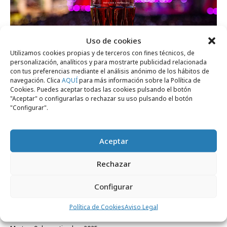
Uso de cookies
Utilizamos cookies propias y de terceros con fines técnicos, de
martes, 7 de abril 2026
personalización, analíticos y para mostrarte publicidad relacionada
Primeros artistas de Coca-Cola Music
con tus preferencias mediante el análisis anónimo de los hábitos de
navegación. Clica
AQUÍ
para más información sobre la Política de
Experience 2026
Cookies. Puedes aceptar todas las cookies pulsando el botón
"Aceptar" o configurarlas o rechazar su uso pulsando el botón
"Configurar".
Campañas
Aceptar
Rechazar
Configurar
Política de Cookies
Aviso Legal