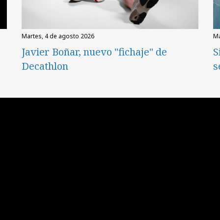
martes, 4 de agosto 2026
Javier Boñar, nuevo "fichaje" de
S
Decathlon
s