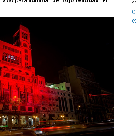
v
C
e