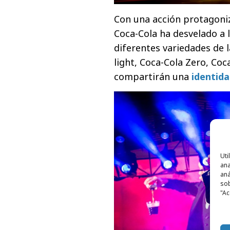
Con una acción protagoniz
Coca-Cola ha desvelado a 
diferentes variedades de l
light, Coca-Cola Zero, Coc
compartirán una
identid
Uti
ana
aná
sob
"Ac