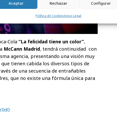
Aceptar
Rechazar
Configurar
Política de Cookies
Aviso Legal
oca-Cola
“La felicidad tiene un color”
,
ia
McCann Madrid
, tendrá continuidad con
 misma agencia, presentando una visión muy
a que tienen cabida los diversos tipos de
través de una secuencia de entrañables
dres, que no existe una fórmula única para
z0d0