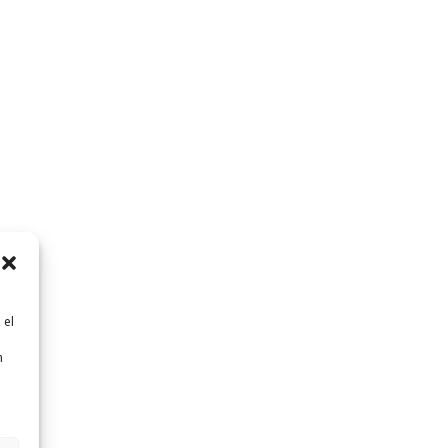
 el
n
n