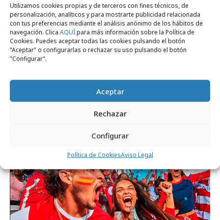
Utilizamos cookies propias y de terceros con fines técnicos, de
personalización, analíticos y para mostrarte publicidad relacionada
con tus preferencias mediante el análisis anónimo de los hábitos de
navegación. Clica
AQUÍ
para más información sobre la Política de
Cookies. Puedes aceptar todas las cookies pulsando el botón
"Aceptar" o configurarlas o rechazar su uso pulsando el botón
"Configurar".
Aceptar
viernes, 17 de julio 2026
España estrena en primicia europea el
Rechazar
nuevo diseño de Coca-Cola
Configurar
Política de Cookies
Aviso Legal
Empresas y Negocios