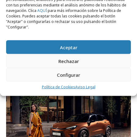
con tus preferencias mediante el análisis anónimo de los hábitos de
navegación. Clica
AQUÍ
para más información sobre la Política de
Cookies. Puedes aceptar todas las cookies pulsando el botón
"Aceptar" o configurarlas o rechazar su uso pulsando el botón
"Configurar".
Aceptar
martes, 30 de junio 2026
Lexus hace del mercado de las flores un
Rechazar
laboratorio creativo
Configurar
Campañas
Política de Cookies
Aviso Legal