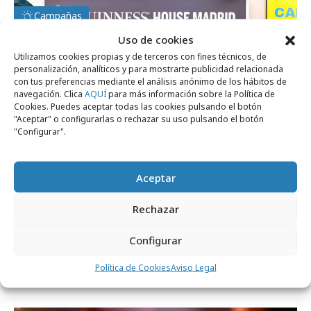
Campañas
Uso de cookies
Utilizamos cookies propias y de terceros con fines técnicos, de
personalización, analíticos y para mostrarte publicidad relacionada
con tus preferencias mediante el análisis anónimo de los hábitos de
navegación. Clica
AQUÍ
para más información sobre la Política de
Cookies. Puedes aceptar todas las cookies pulsando el botón
"Aceptar" o configurarlas o rechazar su uso pulsando el botón
"Configurar".
Aceptar
Rechazar
miércoles, 12 de marzo 2025
Configurar
Guinness inaugura una "pop-up" en el
Política de Cookies
Aviso Legal
centro de Madrid