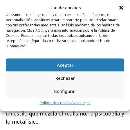
Uso de cookies
Tras Clara Campoamor, las otras siete mujeres
Utilizamos cookies propias y de terceros con fines técnicos, de
a las que Correos dedicará un sello de la
personalización, analíticos y para mostrarte publicidad relacionada
con tus preferencias mediante el análisis anónimo de los hábitos de
colección #8MTodoElAño serán
Isabel Zendal,
navegación. Clica
AQUÍ
para más información sobre la Política de
Almudena Grandes, Dolors Aleu, Concepcion
Cookies. Puedes aceptar todas las cookies pulsando el botón
"Aceptar" o configurarlas o rechazar su uso pulsando el botón
Arenal, Elidà Amigó, María Blanchard y Luisa
"Configurar".
Roldán (La Roldana).
Todos los sellos de esta serie han sido
Aceptar
diseñados por la
artista Isa Muguruza
,
Rechazar
ilustradora española capaz de crear un
universo único que empodera, mediante el
Configurar
arte, la figura de la mujer; una oda a la energía
Política de Cookies
Aviso Legal
y al cuerpo femenino representado a través de
un estilo que mezcla el realismo, la psicodelia y
lo metafísico.