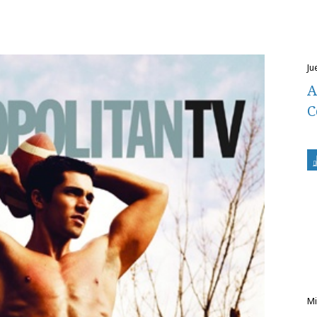
j
A
C