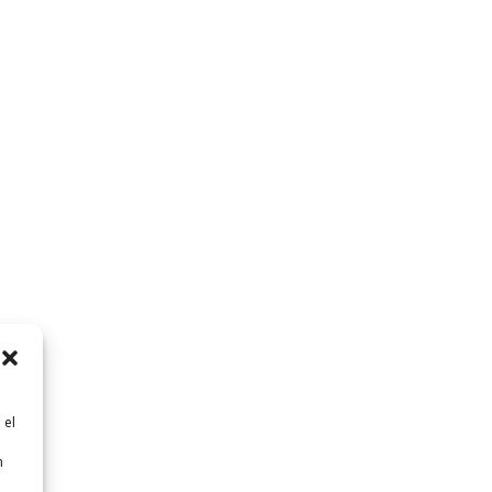
 el
n
n