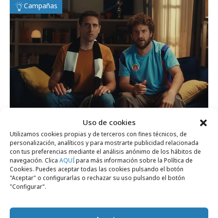
Campañas
Uso de cookies
Utilizamos cookies propias y de terceros con fines técnicos, de
lunes, 15 de junio 2026
personalización, analíticos y para mostrarte publicidad relacionada
“Cuando se abre una Domino´s empieza el
con tus preferencias mediante el análisis anónimo de los hábitos de
navegación. Clica
AQUÍ
para más información sobre la Política de
fútbol”
Cookies. Puedes aceptar todas las cookies pulsando el botón
"Aceptar" o configurarlas o rechazar su uso pulsando el botón
"Configurar".
Campañas