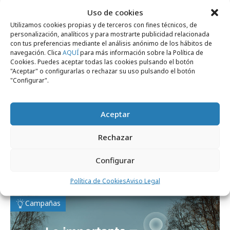
Uso de cookies
Campañas
Utilizamos cookies propias y de terceros con fines técnicos, de
personalización, analíticos y para mostrarte publicidad relacionada
con tus preferencias mediante el análisis anónimo de los hábitos de
navegación. Clica
AQUÍ
para más información sobre la Política de
Cookies. Puedes aceptar todas las cookies pulsando el botón
"Aceptar" o configurarlas o rechazar su uso pulsando el botón
"Configurar".
Aceptar
Rechazar
martes, 13 de enero 2026
Sanitas lanza la campaña de publicidad "Tu
Configurar
mejor versión"
Política de Cookies
Aviso Legal
Campañas