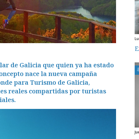
l
E
ar de Galicia que quien ya ha estado
 concepto nace la nueva campaña
nde para Turismo de Galicia,
s reales compartidas por turistas
iales.
j