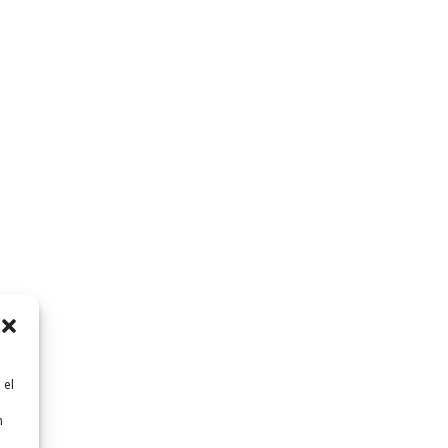
 el
n
n