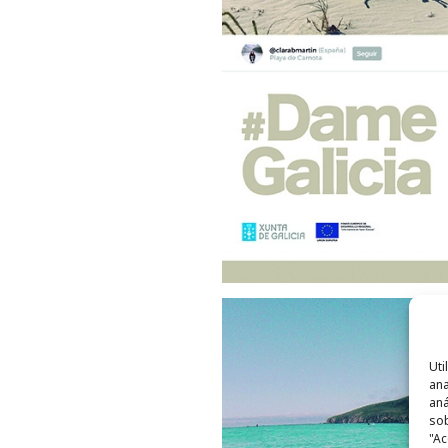
Uti
ana
aná
sob
"Ac