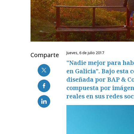
jueves, 6 de julio 2017
Comparte
"Nadie mejor para habl
en Galicia". Bajo esta
diseñada por BAP & Co
compuesta por imágene
reales en sus redes soc