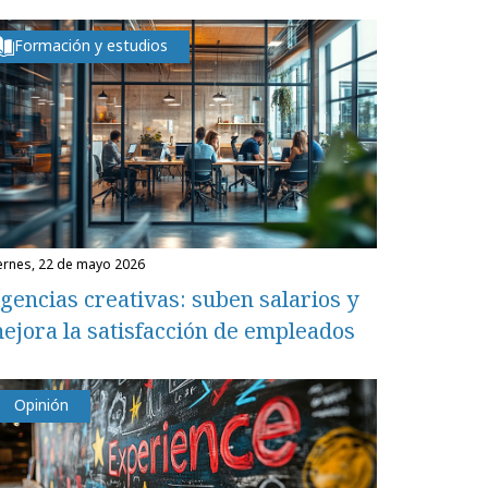
Formación y estudios
iernes, 22 de mayo 2026
gencias creativas: suben salarios y
ejora la satisfacción de empleados
Opinión