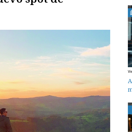
v
A
m