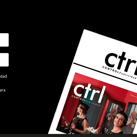
cidad
ara