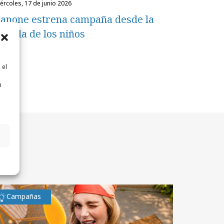
miércoles, 17 de junio 2026
anone estrena campaña desde la
irada de los niños
 el
n
n
Campañas