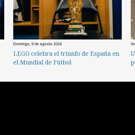
domingo, 9 de agosto 2026
v
LEGO celebra el triunfo de España en
U
el Mundial de Fútbol
p