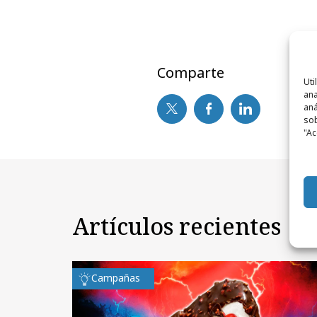
Comparte
Uti
ana
aná
sob
"Ac
Artículos recientes
Campañas