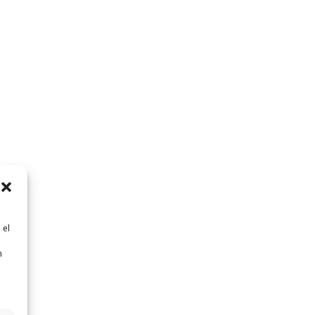
 el
n
n