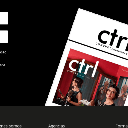
cidad
ara
enes somos
Agencias
Formac