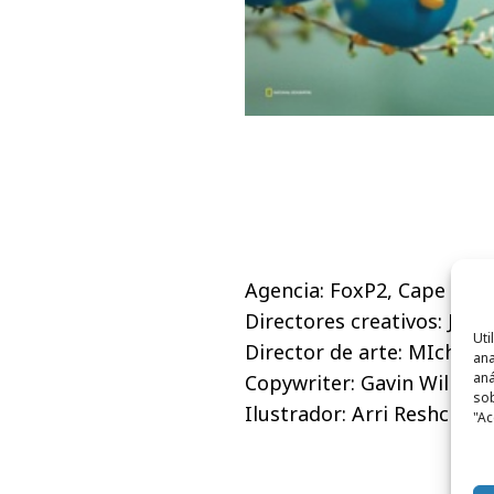
Agencia: FoxP2, Cape Town
Directores creativos: Ju
Uti
Director de arte: MIchael 
ana
aná
Copywriter: Gavin William
sob
Ilustrador: Arri Reshcke
"Ac