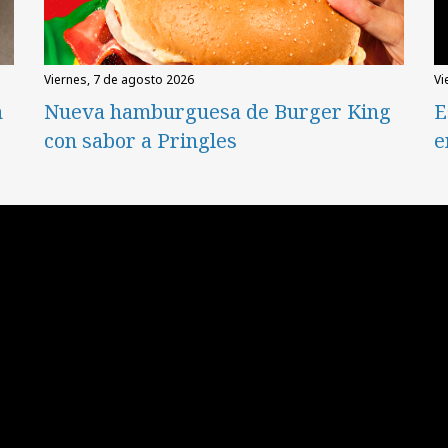
viernes, 7 de agosto 2026
v
n
Nueva hamburguesa de Burger King
E
con sabor a Pringles
e