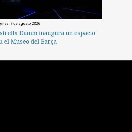
iernes, 7 de agosto 2026
strella Damm inaugura un espacio
n el Museo del Barça