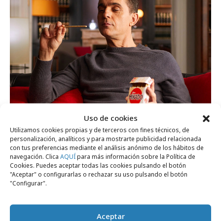
Uso de cookies
lunes, 25 de marzo 2024
Utilizamos cookies propias y de terceros con fines técnicos, de
personalización, analíticos y para mostrarte publicidad relacionada
El plan maestro de Pedro Alonso para
con tus preferencias mediante el análisis anónimo de los hábitos de
desconectar con Mikado
navegación. Clica
AQUÍ
para más información sobre la Política de
Cookies. Puedes aceptar todas las cookies pulsando el botón
"Aceptar" o configurarlas o rechazar su uso pulsando el botón
"Configurar".
Internacional
Aceptar