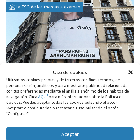
La ESG de las marcas a examen
Uso de cookies
miércoles, 17 de septiembre 2025
Utilizamos cookies propias y de terceros con fines técnicos, de
personalización, analíticos y para mostrarte publicidad relacionada
Desigual y la polémica alrededor de su
con tus preferencias mediante el análisis anónimo de los hábitos de
navegación. Clica
AQUÍ
para más información sobre la Política de
campaña “A doll”
Cookies. Puedes aceptar todas las cookies pulsando el botón
"Aceptar" o configurarlas o rechazar su uso pulsando el botón
"Configurar".
Empresas y Negocios
Aceptar