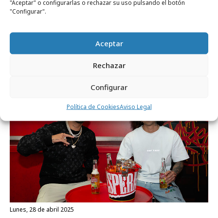
"Aceptar" o configurarlas o rechazar su uso pulsando el botón
"Configurar".
viernes, 29 de mayo 2026
Aceptar
"La previa" gana terreno entre los jóvenes
Rechazar
Campañas
Configurar
Política de Cookies
Aviso Legal
lunes, 28 de abril 2025