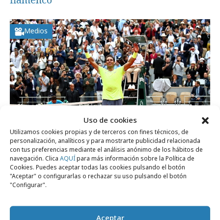
Medios
Uso de cookies
Utilizamos cookies propias y de terceros con fines técnicos, de
personalización, analíticos y para mostrarte publicidad relacionada
con tus preferencias mediante el análisis anónimo de los hábitos de
navegación. Clica
AQUÍ
para más información sobre la Política de
Cookies. Puedes aceptar todas las cookies pulsando el botón
lunes, 22 de julio 2019
"Aceptar" o configurarlas o rechazar su uso pulsando el botón
"Configurar".
DAZN firma un acuerdo con Discovery e
incorpora Eurosport
Aceptar