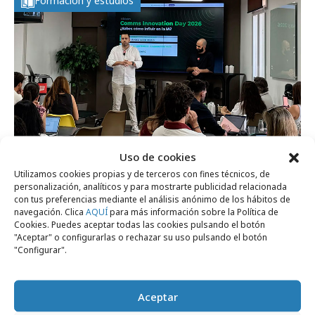
Formación y estudios
Uso de cookies
Utilizamos cookies propias y de terceros con fines técnicos, de
personalización, analíticos y para mostrarte publicidad relacionada
viernes, 26 de junio 2026
con tus preferencias mediante el análisis anónimo de los hábitos de
Qué tipo de fuentes determinan la
navegación. Clica
AQUÍ
para más información sobre la Política de
Cookies. Puedes aceptar todas las cookies pulsando el botón
visibilidad de una marca en la IA
"Aceptar" o configurarlas o rechazar su uso pulsando el botón
"Configurar".
Formación y estudios
Aceptar