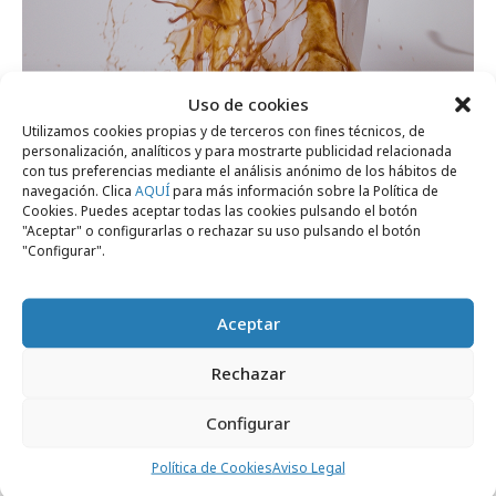
jueves, 12 de julio 2018
Uso de cookies
dommo y KFC lanzan un polo antimanchas
Utilizamos cookies propias y de terceros con fines técnicos, de
personalización, analíticos y para mostrarte publicidad relacionada
con tus preferencias mediante el análisis anónimo de los hábitos de
navegación. Clica
AQUÍ
para más información sobre la Política de
Agencias
Cookies. Puedes aceptar todas las cookies pulsando el botón
"Aceptar" o configurarlas o rechazar su uso pulsando el botón
"Configurar".
Aceptar
Rechazar
Configurar
Política de Cookies
Aviso Legal