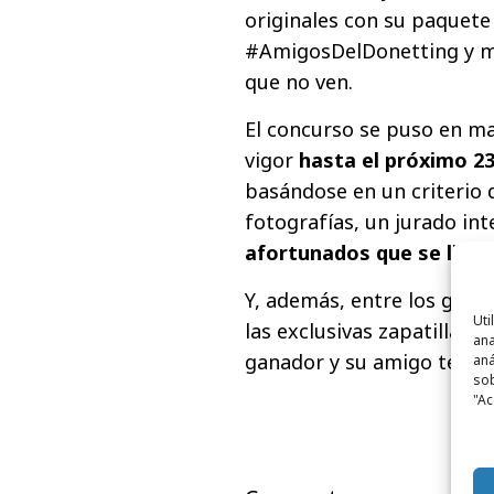
originales con su paquete
#AmigosDelDonetting y m
que no ven.
El concurso se puso en ma
vigor
hasta el próximo 23
basándose en un criterio d
fotografías, un jurado in
afortunados que se llevar
Y, además, entre los gana
Uti
las exclusivas zapatillas, 
ana
ganador y su amigo tendr
aná
sob
"Ac