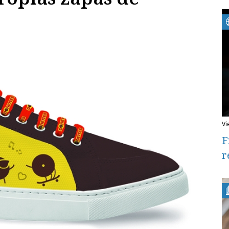
v
F
r