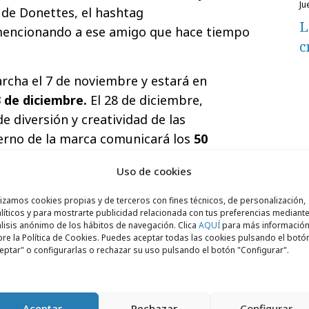
ju
 de Donettes, el hashtag
L
encionando a ese amigo que hace tiempo
c
rcha el
7 de noviembre y estará en
 de diciembre.
El 28 de diciembre,
e diversión y creatividad de las
terno de la marca comunicará los
50
án las zapatillas
.
Uso de cookies
dores que se reúnan y suban una foto con
lizamos cookies propias y de terceros con fines técnicos, de personalización,
se escogerá la publicación más original, y el
líticos y para mostrarte publicidad relacionada con tus preferencias mediante
án
un año de Donettes
gratis.
lisis anónimo de los hábitos de navegación. Clica
AQUÍ
para más informació
re la Política de Cookies. Puedes aceptar todas las cookies pulsando el botó
eptar" o configurarlas o rechazar su uso pulsando el botón "Configurar".
Aceptar
Rechazar
Configurar