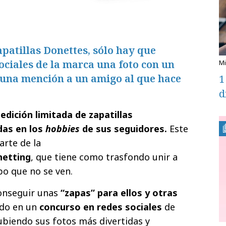
apatillas Donettes, sólo hay que
sociales de la marca una foto con un
 una mención a un amigo al que hace
1
d
edición limitada de zapatillas
das en los
hobbies
de sus seguidores.
Este
rte de la
etting
, que tiene como trasfondo unir a
po que no se ven.
onseguir unas
“zapas” para ellos y otras
do en un
concurso en redes sociales
de
ubiendo sus fotos más divertidas y