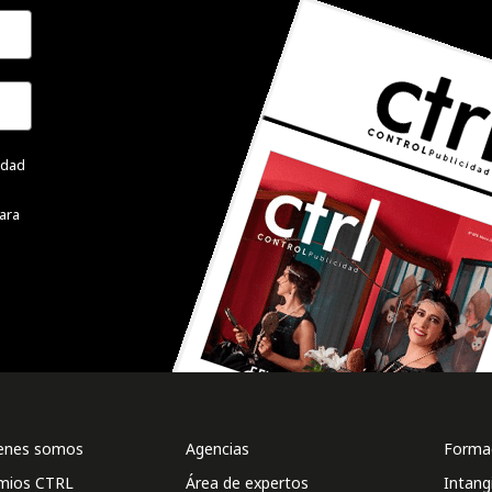
cidad
ara
enes somos
Agencias
Formac
mios CTRL
Área de expertos
Intang