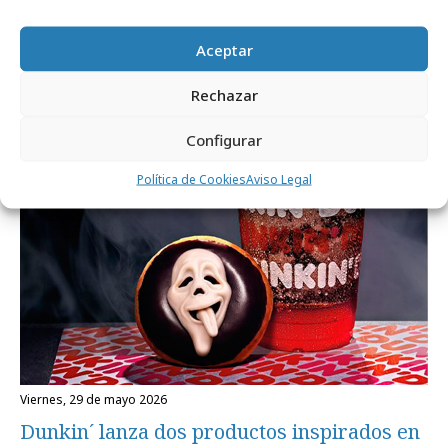
miércoles, 24 de junio 2026
Aceptar
Llega el nuevo "Frozen Dunkin´ x Calippo"
Rechazar
Campañas
Configurar
Política de Cookies
Aviso Legal
viernes, 29 de mayo 2026
Dunkin´ lanza dos productos inspirados en