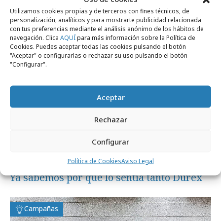
Utilizamos cookies propias y de terceros con fines técnicos, de
personalización, analíticos y para mostrarte publicidad relacionada
Campañas
con tus preferencias mediante el análisis anónimo de los hábitos de
navegación. Clica
AQUÍ
para más información sobre la Política de
Cookies. Puedes aceptar todas las cookies pulsando el botón
"Aceptar" o configurarlas o rechazar su uso pulsando el botón
"Configurar".
Aceptar
Rechazar
Configurar
Política de Cookies
Aviso Legal
miércoles, 16 de abril 2025
Ya sabemos por qué lo sentía tanto Durex
Campañas