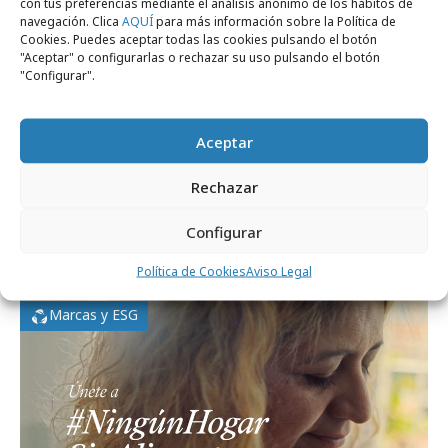
con tus preferencias mediante el análisis anónimo de los hábitos de
navegación. Clica
AQUÍ
para más información sobre la Política de
Cookies. Puedes aceptar todas las cookies pulsando el botón
"Aceptar" o configurarlas o rechazar su uso pulsando el botón
"Configurar".
Aceptar
Rechazar
martes, 31 de octubre 2023
FESBAL presenta "La gran recogida de
Configurar
alimentos 2023"
Política de Cookies
Aviso Legal
Marcas y ESG