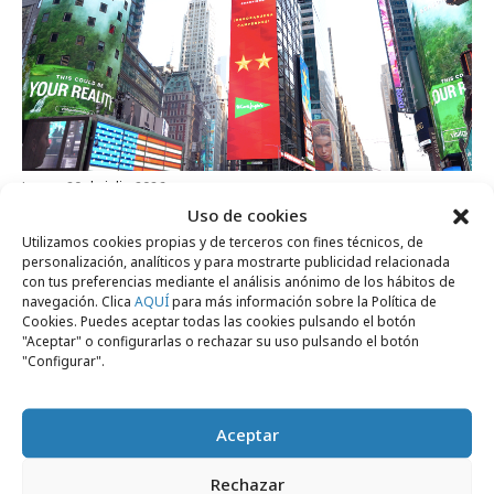
lunes, 20 de julio 2026
Uso de cookies
El Corte Inglés felicita a La Roja desde
Utilizamos cookies propias y de terceros con fines técnicos, de
Times Square
personalización, analíticos y para mostrarte publicidad relacionada
con tus preferencias mediante el análisis anónimo de los hábitos de
navegación. Clica
AQUÍ
para más información sobre la Política de
Cookies. Puedes aceptar todas las cookies pulsando el botón
Agencias
"Aceptar" o configurarlas o rechazar su uso pulsando el botón
"Configurar".
Aceptar
Rechazar