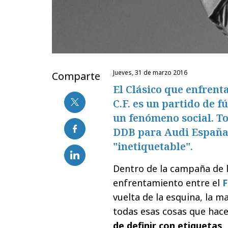
jueves, 31 de marzo 2016
Comparte
El Clásico que enfrenta
C.F. es un partido de 
un fenómeno social. To
DDB para Audi España,
"inetiquetable".
Dentro de la campaña de 
enfrentamiento entre el
F
vuelta de la esquina, la 
todas esas cosas que hace
de definir con etiquetas
.