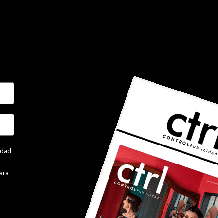
cidad
ara