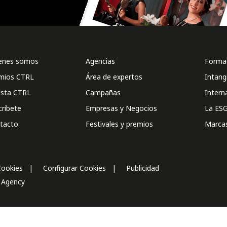
enes somos
Agencias
Formac
mios CTRL
Área de expertos
Intang
ista CTRL
Campañas
Intern
críbete
Empresas y Negocios
La ESG
tacto
Festivales y premios
Marca
Cookies
Configurar Cookies
Publicidad
l Agency