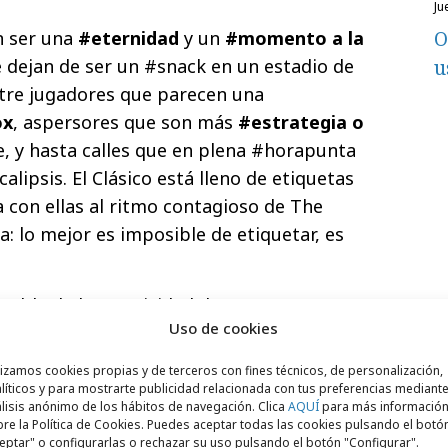
j
O
n ser una
#eternidad
y un
#momento a la
u
ue dejan de ser un #snack en un estadio de
ntre jugadores que parecen una
ox
, aspersores que son más
#estrategia o
e, y hasta calles que en plena #horapunta
lipsis. El Clásico está lleno de etiquetas
a con ellas al ritmo contagioso de The
: lo mejor es imposible de etiquetar, es
able de la creatividad de este spot,
Uso de cookies
, así como del concepto #untaggable y la
 lanzamiento del último modelo de la
lizamos cookies propias y de terceros con fines técnicos, de personalización,
 el Audi Q2. Un automóvil que es un SUV,
líticos y para mostrarte publicidad relacionada con tus preferencias mediante
lisis anónimo de los hábitos de navegación. Clica
AQUÍ
para más informació
un
allroad
, un deportivo
.
re la Política de Cookies. Puedes aceptar todas las cookies pulsando el botó
eptar" o configurarlas o rechazar su uso pulsando el botón "Configurar".