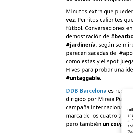
Minutos extra que puede
vez
. Perritos calientes q
fútbol. Conversaciones e
demostración de
#beatb
#jardinería
, según se mir
parecen sacadas del #apoca
como estas y el spot jueg
Hives para probar una idea
#untaggable
.
DDB Barcelona
es respons
dirigido por Mireia Pujol
campaña internacional de
Uti
marca de los cuatro aros,
ana
aná
pero también
un
coupé
, 
sob
"Ac