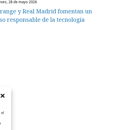
ueves, 28 de mayo 2026
range y Real Madrid fomentan un
so responsable de la tecnología
 el
n
n