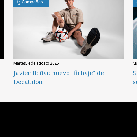
Campañas
martes, 4 de agosto 2026
Javier Boñar, nuevo "fichaje" de
S
Decathlon
s