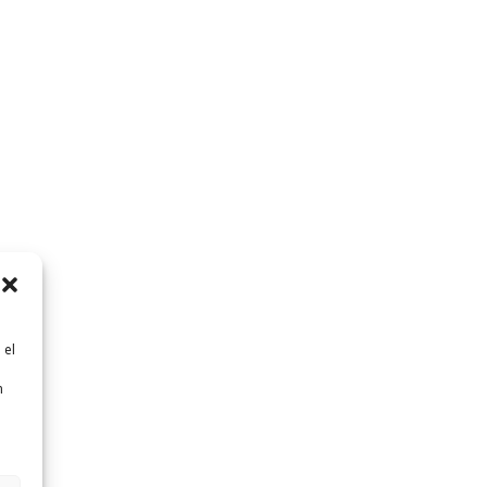
 el
n
n