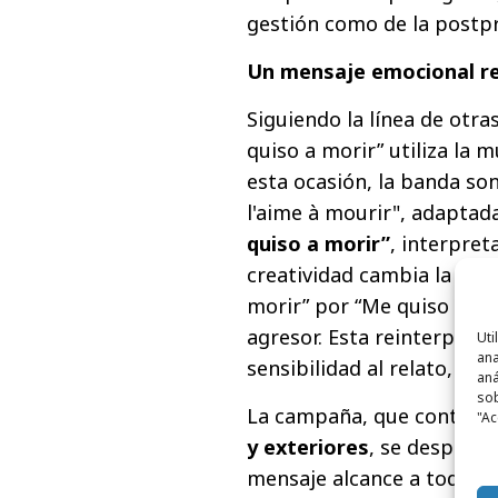
gestión como de la postp
Un mensaje emocional r
Siguiendo la línea de otr
quiso a morir” utiliza la 
esta ocasión, la banda son
l'aime à mourir", adapta
quiso a morir”
, interpret
creatividad cambia la pers
morir” por “Me quiso a mo
agresor. Esta reinterpret
Uti
ana
sensibilidad al relato, co
aná
sob
La campaña, que contará 
"Ac
y exteriores
, se desplega
mensaje alcance a todos lo