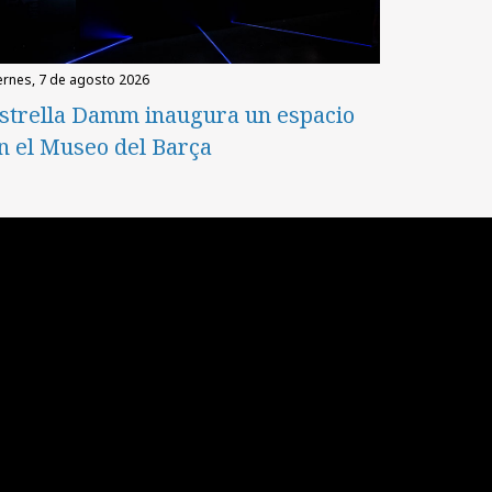
iernes, 7 de agosto 2026
strella Damm inaugura un espacio
n el Museo del Barça