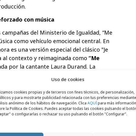
roducción.
eforzado con música
as campañas del Ministerio de Igualdad, “Me
música como vehículo emocional central. En
ora es una versión especial del clásico "Je
da al contexto y reimaginada como
“Me
ada por la cantante Laura Durand. La
ona y el tiempo verbal de “La quiero a
Uso de cookies
rir” para reforzar el señalamiento al
ación añade una capa de profundidad y
lizamos cookies propias y de terceros con fines técnicos, de personalización,
líticos y para mostrarte publicidad relacionada con tus preferencias mediante
nectando directamente con el espectador.
lisis anónimo de los hábitos de navegación. Clica
AQUÍ
para más informació
re la Política de Cookies. Puedes aceptar todas las cookies pulsando el botó
con presencia en
televisión, radio, digital
eptar" o configurarlas o rechazar su uso pulsando el botón "Configurar".
rá a nivel nacional, asegurando que su
s rincones del país. Además, el lunes 25 de