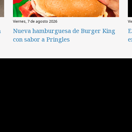
viernes, 7 de agosto 2026
v
n
Nueva hamburguesa de Burger King
E
con sabor a Pringles
e