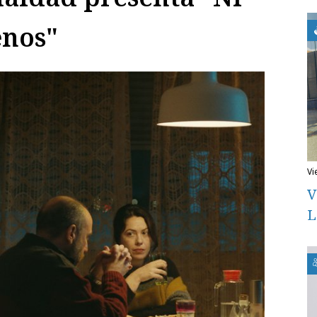
enos"
v
V
L