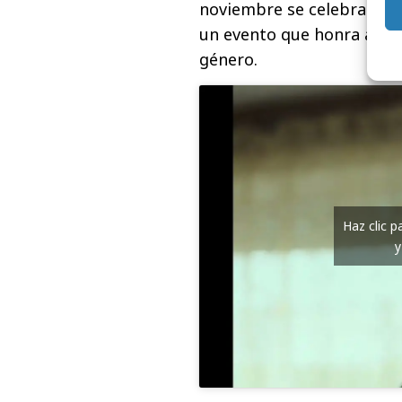
noviembre se celebrará la
un evento que honra a figu
género.
Haz clic 
y