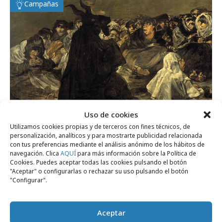
Campañas
Uso de cookies
miércoles, 28 de enero 2026
Utilizamos cookies propias y de terceros con fines técnicos, de
Un cuadro del Prado para cada película
personalización, analíticos y para mostrarte publicidad relacionada
con tus preferencias mediante el análisis anónimo de los hábitos de
nominada al Goya
navegación. Clica
AQUÍ
para más información sobre la Política de
Cookies. Puedes aceptar todas las cookies pulsando el botón
"Aceptar" o configurarlas o rechazar su uso pulsando el botón
"Configurar".
Marcas y ESG
Aceptar