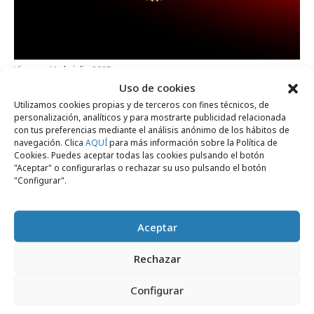
viernes, 11 de julio 2025
Uso de cookies
Las marcas españolas más fuertes y las
Utilizamos cookies propias y de terceros con fines técnicos, de
más valiosas
personalización, analíticos y para mostrarte publicidad relacionada
con tus preferencias mediante el análisis anónimo de los hábitos de
navegación. Clica
AQUÍ
para más información sobre la Política de
Cookies. Puedes aceptar todas las cookies pulsando el botón
Campañas
"Aceptar" o configurarlas o rechazar su uso pulsando el botón
"Configurar".
Aceptar
Rechazar
Configurar